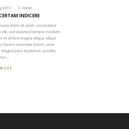
g 2013
admin
CERTAM INDICERE
psum dolor sit amet, consectetur
ci elit, sed eiusmod tempor incidunt
re et dolore magna aliqua. Idque
s facere voluntate liceret: sese
 Magna pars studiorum, prodita
us....
 MORE