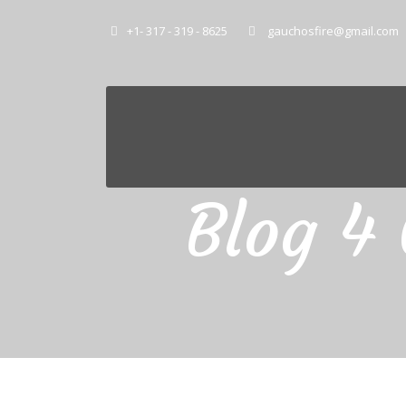
+1- 317 - 319 - 8625
gauchosfire@gmail.com
Blog 4