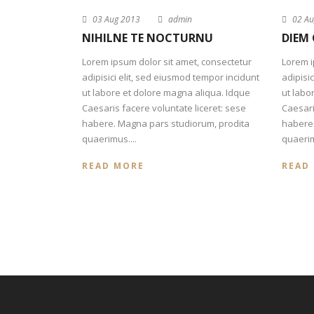
03 Aug 2013
admin
02 Au
NIHILNE TE NOCTURNU
DIEM 
Lorem ipsum dolor sit amet, consectetur
Lorem i
adipisici elit, sed eiusmod tempor incidunt
adipisi
ut labore et dolore magna aliqua. Idque
ut labo
Caesaris facere voluntate liceret: sese
Caesari
habere. Magna pars studiorum, prodita
habere.
quaerimus....
quaerim
READ MORE
READ