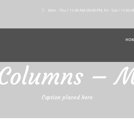
Mon - Thu / 11:00 AM-09:00 PM, Fri - Sat / 11:00 
HO
 Columns – 
Caption placed here