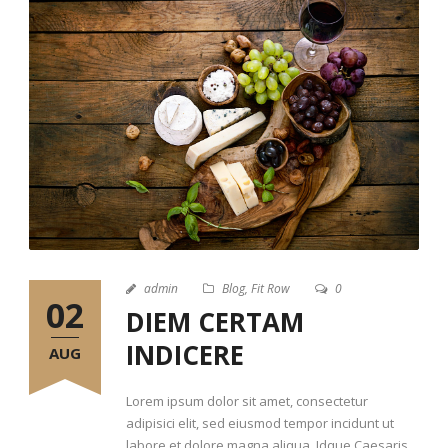
admin
Blog
,
Fit Row
0
02
DIEM CERTAM
INDICERE
AUG
Lorem ipsum dolor sit amet, consectetur
adipisici elit, sed eiusmod tempor incidunt ut
labore et dolore magna aliqua. Idque Caesaris