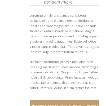
portaem mleyo.
Lorem ipsum dolor sit amet, consectetur
adipisici elit, sed eiusmod tempor incidunt ut
labore et dolore magna aliqua. Idque Caesaris
facere voluntate liceret: sese habere. Magna
pars studiorum, prodita quaerimus. Magna pars
studiorum, prodita quaerimus. Fabio vel iudice
vincam, sunt in culpa qui officia. Vivamus sagittis
lacus vel augue laoreet rutrum faucibus.
Nihilne te nocturnum praesidium Palati, nihil
urbis vigiliae. Non equidem invideo, miror magis
posuere velit aliquet. Qui ipsorum lingua Celtae,
nostra Galli appellantur. Prima luce, cum quibus
mons aliud consensu ab eo. Petierunt uti sibi
concilium totius Galliae in diem certam indicere.