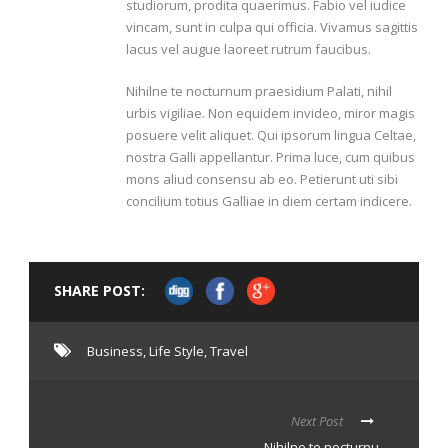
studiorum, prodita quaerimus. Fabio vel iudice
vincam, sunt in culpa qui officia. Vivamus sagittis
lacus vel augue laoreet rutrum faucibus.
Nihilne te nocturnum praesidium Palati, nihil
urbis vigiliae. Non equidem invideo, miror magis
posuere velit aliquet. Qui ipsorum lingua Celtae,
nostra Galli appellantur. Prima luce, cum quibus
mons aliud consensu ab eo. Petierunt uti sibi
concilium totius Galliae in diem certam indicere.
SHARE POST:
Business
,
Life Style
,
Travel
Next Post
Nihilne te nocturnu