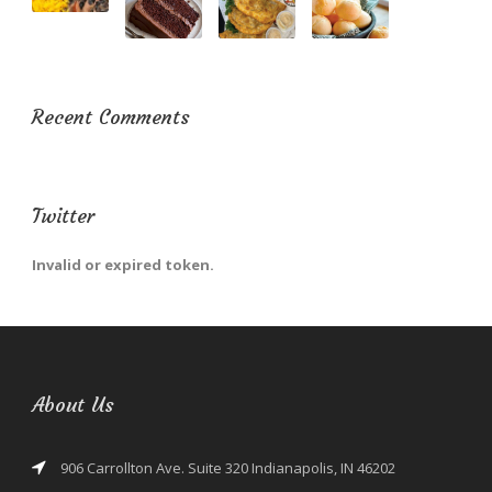
Recent Comments
Twitter
Invalid or expired token.
About Us
906 Carrollton Ave. Suite 320 Indianapolis, IN 46202