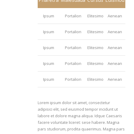
Pharetra
Malesuada
Cursus
Euismod
Ipsum
Portalion
Elitesimo
Aenean
Ipsum
Portalion
Elitesimo
Aenean
Ipsum
Portalion
Elitesimo
Aenean
Ipsum
Portalion
Elitesimo
Aenean
Ipsum
Portalion
Elitesimo
Aenean
Lorem ipsum dolor sit amet, consectetur
adipisici elit, sed eiusmod tempor incidunt ut
labore et dolore magna aliqua. Idque Caesaris
facere voluntate liceret: sese habere. Magna
pars studiorum, prodita quaerimus. Magna pars