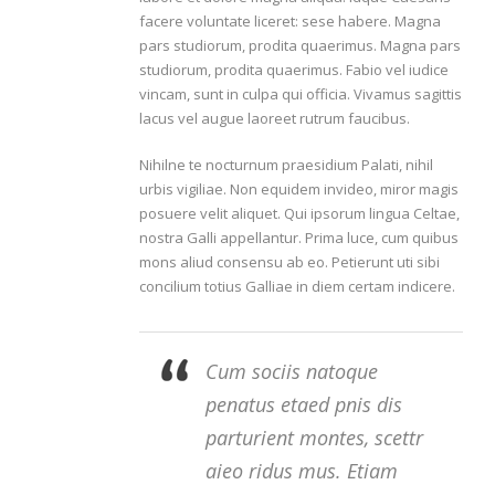
facere voluntate liceret: sese habere. Magna
pars studiorum, prodita quaerimus. Magna pars
studiorum, prodita quaerimus. Fabio vel iudice
vincam, sunt in culpa qui officia. Vivamus sagittis
lacus vel augue laoreet rutrum faucibus.
Nihilne te nocturnum praesidium Palati, nihil
urbis vigiliae. Non equidem invideo, miror magis
posuere velit aliquet. Qui ipsorum lingua Celtae,
nostra Galli appellantur. Prima luce, cum quibus
mons aliud consensu ab eo. Petierunt uti sibi
concilium totius Galliae in diem certam indicere.
Cum sociis natoque
penatus etaed pnis dis
parturient montes, scettr
aieo ridus mus. Etiam