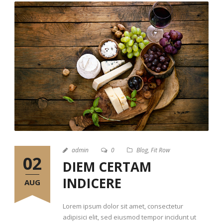
admin
0
Blog
,
Fit Row
02
DIEM CERTAM
INDICERE
AUG
Lorem ipsum dolor sit amet, consectetur
adipisici elit, sed eiusmod tempor incidunt ut