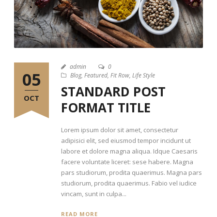
admin
0
05
Blog
,
Featured
,
Fit Row
,
Life Style
STANDARD POST
OCT
FORMAT TITLE
Lorem ipsum dolor sit amet, consectetur
adipisici elit, sed eiusmod tempor incidunt ut
labore et dolore magna aliqua. Idque Caesaris
facere voluntate liceret: sese habere. Magna
pars studiorum, prodita quaerimus. Magna pars
studiorum, prodita quaerimus. Fabio vel iudice
vincam, sunt in culpa...
READ MORE