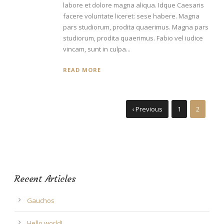
labore et dolore magna aliqua. Idque Caesaris
facere voluntate liceret: sese habere. Magna
pars studiorum, prodita quaerimus. Magna pars
studiorum, prodita quaerimus. Fabio vel iudice
vincam, sunt in culpa...
READ MORE
‹ Previous
1
2
Recent Articles
Gauchos
Hello world!