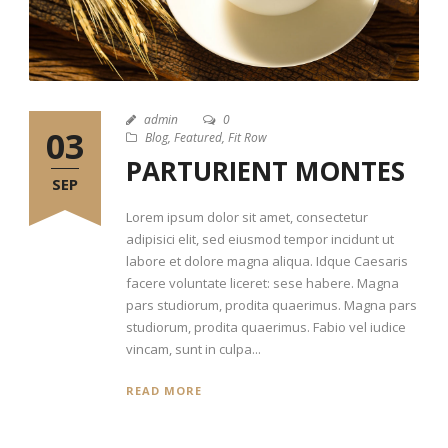
admin
0
03
Blog
,
Featured
,
Fit Row
PARTURIENT MONTES
SEP
Lorem ipsum dolor sit amet, consectetur
adipisici elit, sed eiusmod tempor incidunt ut
labore et dolore magna aliqua. Idque Caesaris
facere voluntate liceret: sese habere. Magna
pars studiorum, prodita quaerimus. Magna pars
studiorum, prodita quaerimus. Fabio vel iudice
vincam, sunt in culpa...
READ MORE