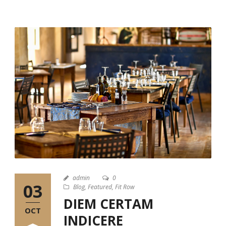
admin
0
03
Blog
,
Featured
,
Fit Row
DIEM CERTAM
OCT
INDICERE