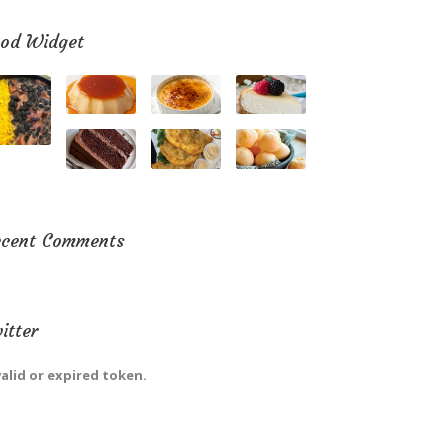
od Widget
ecent Comments
itter
valid or expired token.