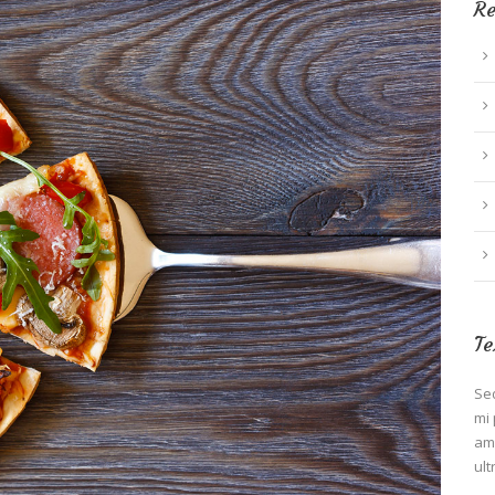
Re
Te
Sed
mi 
ame
ult