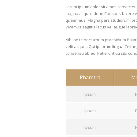
Lorem ipsum dolor sit amet, consectetur
magna aliqua. Idque Caesaris facere v
quaerimus. Magna pars studiorum, prodi
Vivamus sagittis lacus vel augue laore
Nihilne te nocturnum praesidium Palati
velit aliquet. Qui ipsorum lingua Celta
consensu ab eo. Petierunt uti sibi conci
Pharetra
Ma
Ipsum
Ipsum
Ipsum