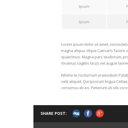
Ipsum
Ipsum
Lorem ipsum dolor sit amet, consectetur
magna aliqua. Idque Caesaris facere v
quaerimus. Magna pars studiorum, prodi
Vivamus sagittis lacus vel augue laore
Nihilne te nocturnum praesidium Palati
velit aliquet. Qui ipsorum lingua Celta
consensu ab eo. Petierunt uti sibi conci
SHARE POST: