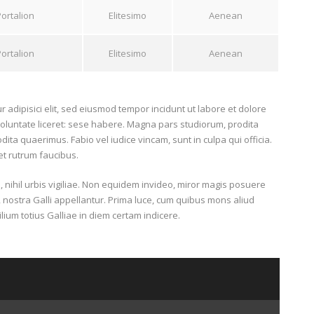
Portalion
Elitesimo
Aenean
Portalion
Elitesimo
Aenean
 adipisici elit, sed eiusmod tempor incidunt ut labore et dolore
oluntate liceret: sese habere. Magna pars studiorum, prodita
ta quaerimus. Fabio vel iudice vincam, sunt in culpa qui officia.
et rutrum faucibus.
, nihil urbis vigiliae. Non equidem invideo, miror magis posuere
e, nostra Galli appellantur. Prima luce, cum quibus mons aliud
lium totius Galliae in diem certam indicere.