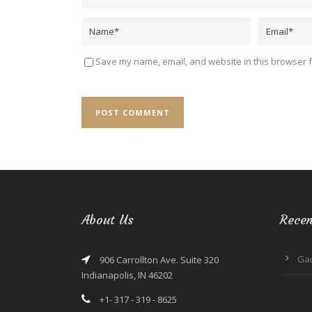
Save my name, email, and website in this browser f
About Us
Recen
Ga
906 Carrollton Ave. Suite 320
Indianapolis, IN 46202
+1- 317 - 319 - 8625