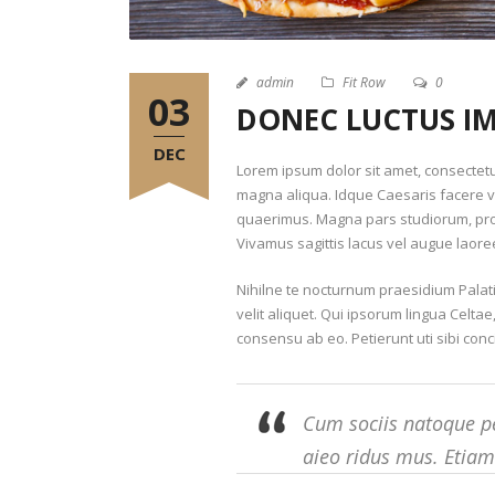
admin
Fit Row
0
03
DONEC LUCTUS IM
DEC
Lorem ipsum dolor sit amet, consectetur
magna aliqua. Idque Caesaris facere v
quaerimus. Magna pars studiorum, prodi
Vivamus sagittis lacus vel augue laore
Nihilne te nocturnum praesidium Palati
velit aliquet. Qui ipsorum lingua Celta
consensu ab eo. Petierunt uti sibi conci
Cum sociis natoque pe
aieo ridus mus. Etia