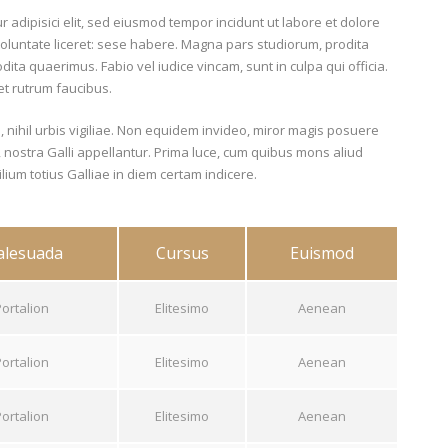
 adipisici elit, sed eiusmod tempor incidunt ut labore et dolore
oluntate liceret: sese habere. Magna pars studiorum, prodita
ta quaerimus. Fabio vel iudice vincam, sunt in culpa qui officia.
et rutrum faucibus.
, nihil urbis vigiliae. Non equidem invideo, miror magis posuere
e, nostra Galli appellantur. Prima luce, cum quibus mons aliud
lium totius Galliae in diem certam indicere.
lesuada
Cursus
Euismod
Portalion
Elitesimo
Aenean
Portalion
Elitesimo
Aenean
Portalion
Elitesimo
Aenean