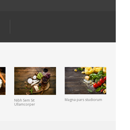
Magna pars studiorum
Nibh Sem Sit
Ullamcorper