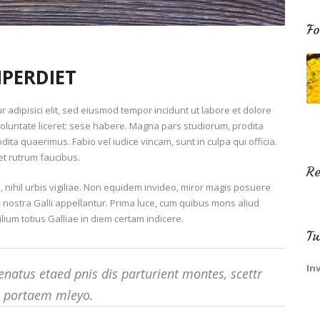
Fo
PERDIET
 adipisici elit, sed eiusmod tempor incidunt ut labore et dolore
oluntate liceret: sese habere. Magna pars studiorum, prodita
ta quaerimus. Fabio vel iudice vincam, sunt in culpa qui officia.
et rutrum faucibus.
R
, nihil urbis vigiliae. Non equidem invideo, miror magis posuere
e, nostra Galli appellantur. Prima luce, cum quibus mons aliud
lium totius Galliae in diem certam indicere.
Tw
In
natus etaed pnis dis parturient montes, scettr
m portaem mleyo.