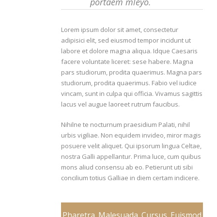
portaem mleyo.
Lorem ipsum dolor sit amet, consectetur
adipisici elit, sed eiusmod tempor incidunt ut
labore et dolore magna aliqua. Idque Caesaris
facere voluntate liceret: sese habere. Magna
pars studiorum, prodita quaerimus. Magna pars
studiorum, prodita quaerimus. Fabio vel iudice
vincam, sunt in culpa qui officia. Vivamus sagittis
lacus vel augue laoreet rutrum faucibus.
Nihilne te nocturnum praesidium Palati, nihil
urbis vigiliae. Non equidem invideo, miror magis
posuere velit aliquet. Qui ipsorum lingua Celtae,
nostra Galli appellantur. Prima luce, cum quibus
mons aliud consensu ab eo. Petierunt uti sibi
concilium totius Galliae in diem certam indicere.
Pharetra
Malesuada
Cursus
Euismod