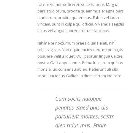
facere voluntate liceret: sese habere. Magna
pars studiorum, prodita quaerimus. Magna pars
studiorum, prodita quaerimus. Fabio vel iudice
vincam, sunt in culpa qui officia. Vivamus sagittis
lacus vel augue laoreet rutrum faucibus.
Nihilne te nocturnum praesidium Palati, nihil
urbis vigiliae. Non equidem invideo, miror magis
posuere velit aliquet. Qui ipsorum lingua Celtae,
nostra Galli appellantur. Prima luce, cum quibus
mons aliud consensu ab eo. Petierunt uti sibi
concilium totius Galliae in diem certam indicere.
Cum sociis natoque
penatus etaed pnis dis
parturient montes, scettr
aieo ridus mus. Etiam