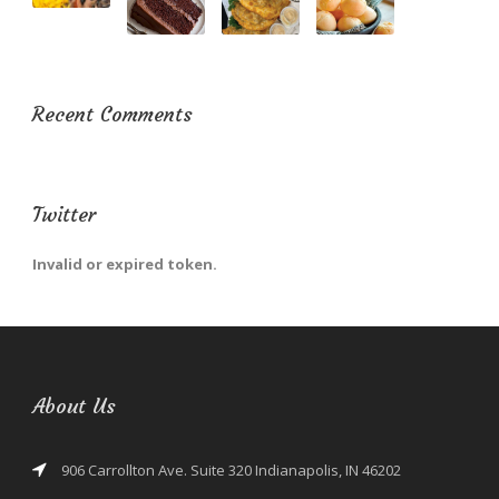
Recent Comments
Twitter
Invalid or expired token.
About Us
906 Carrollton Ave. Suite 320 Indianapolis, IN 46202