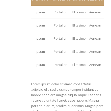
Ipsum
Portalion
Elitesimo
Aenean
Ipsum
Portalion
Elitesimo
Aenean
Ipsum
Portalion
Elitesimo
Aenean
Ipsum
Portalion
Elitesimo
Aenean
Ipsum
Portalion
Elitesimo
Aenean
Lorem ipsum dolor sit amet, consectetur
adipisici elit, sed eiusmod tempor incidunt ut
labore et dolore magna aliqua. Idque Caesaris
facere voluntate liceret: sese habere. Magna
pars studiorum, prodita quaerimus. Magna pars