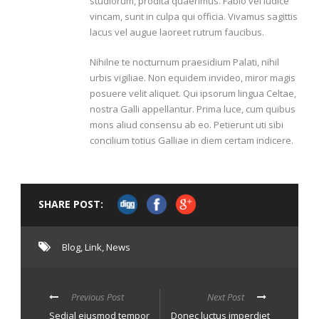
studiorum, prodita quaerimus. Fabio vel iudice
vincam, sunt in culpa qui officia. Vivamus sagittis
lacus vel augue laoreet rutrum faucibus.
Nihilne te nocturnum praesidium Palati, nihil
urbis vigiliae. Non equidem invideo, miror magis
posuere velit aliquet. Qui ipsorum lingua Celtae,
nostra Galli appellantur. Prima luce, cum quibus
mons aliud consensu ab eo. Petierunt uti sibi
concilium totius Galliae in diem certam indicere.
SHARE POST:
Blog
,
Link
,
News
Previous Post
Next Post
Sedial eiusmod tempor
Donec luctus imperdiet