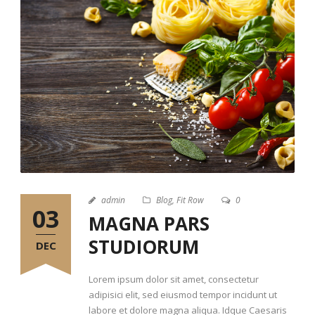
admin
Blog
,
Fit Row
0
03
MAGNA PARS
STUDIORUM
DEC
Lorem ipsum dolor sit amet, consectetur
adipisici elit, sed eiusmod tempor incidunt ut
labore et dolore magna aliqua. Idque Caesaris